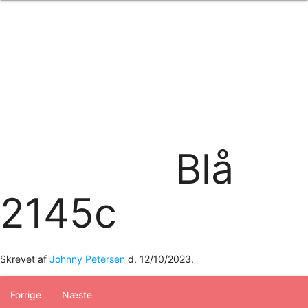
Forside
om os
produkter
Standard transfertryk
Special transfertryk
Digital transfer
Relfex/plotter
Direkte tryk
Broderi
Blå
kontakt os
logobank/webshop
2145c
Skrevet af
Johnny Petersen
d.
12/10/2023
.
Forrige
Næste