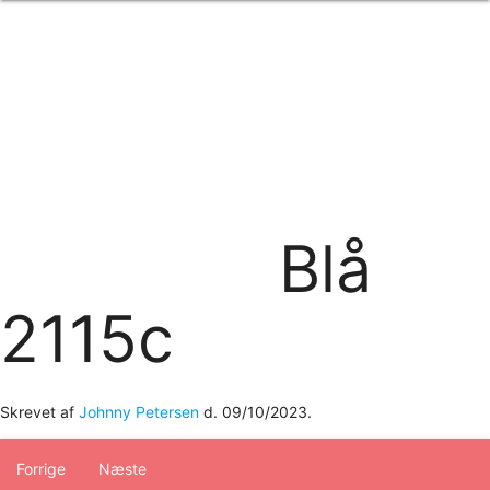
Forside
om os
produkter
Standard transfertryk
Special transfertryk
Digital transfer
Relfex/plotter
Direkte tryk
Broderi
Blå
kontakt os
logobank/webshop
2115c
Skrevet af
Johnny Petersen
d.
09/10/2023
.
Forrige
Næste