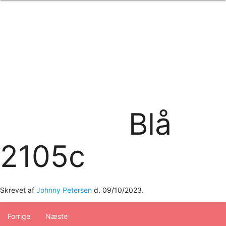
Forside
om os
produkter
Standard transfertryk
Special transfertryk
Digital transfer
Relfex/plotter
Direkte tryk
Broderi
Blå
kontakt os
logobank/webshop
2105c
Skrevet af
Johnny Petersen
d.
09/10/2023
.
Forrige
Næste